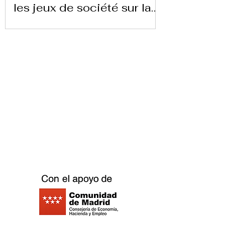
les jeux de société sur la
chaîne 24 heures TVE
Télécharger la lettre ici
Replay Boardgame Outlet &
Café
info@replayoutletcafe.com
912876270
Calle Ribera Curtidores 26 Local 3, 28005
Madrid - Espagne -