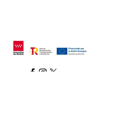
©2021 Replay Boardgame Outlet Café -
Politique de
confidentialité
- Politique de
cookies
-
Mentions légales
-
Travaillez
avec nous
©2021 Replay Boardgame Outlet Café - Politique de
confidentialité
- Politique de cookies
-
Mentions
légales
-
Travaillez avec nous