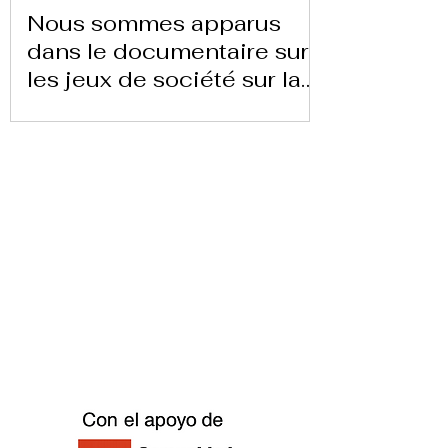
Nous sommes apparus
dans le documentaire sur
les jeux de société sur la
chaîne 24 heures TVE
Télécharger la lettre ici
Replay Boardgame Outlet &
Café
info@replayoutletcafe.com
912876270
Calle Ribera Curtidores 26 Local 3, 28005
Madrid - Espagne -