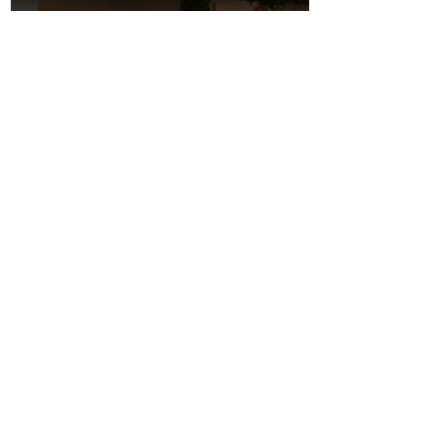
Nous sommes apparus
dans le documentaire sur
les jeux de société sur la
chaîne 24 heures TVE
Télécharger la lettre ici
Replay Boardgame Outlet &