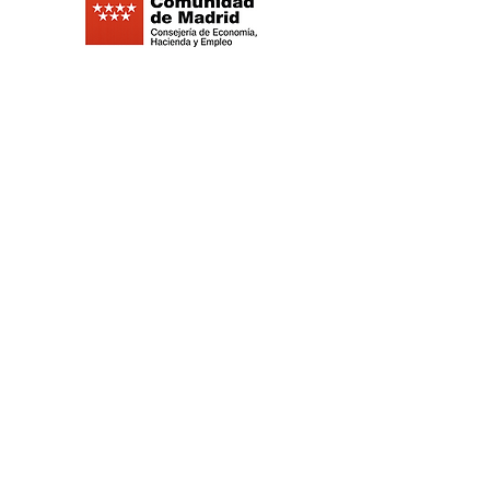
©2021 Replay Boardgame Outlet Café -
Politique de
confidentialité
- Politique de
cookies
-
Mentions légales
-
Travaillez
avec nous
©2021 Replay Boardgame Outlet Café - Politique de
confidentialité
- Politique de cookies
-
Mentions
légales
-
Travaillez avec nous