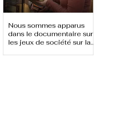
Nous sommes apparus
dans le documentaire sur
les jeux de société sur la
chaîne 24 heures TVE
Télécharger la lettre ici
Replay Boardgame Outlet &
Café
info@replayoutletcafe.com
912876270
Calle Ribera Curtidores 26 Local 3, 28005
Madrid - Espagne -