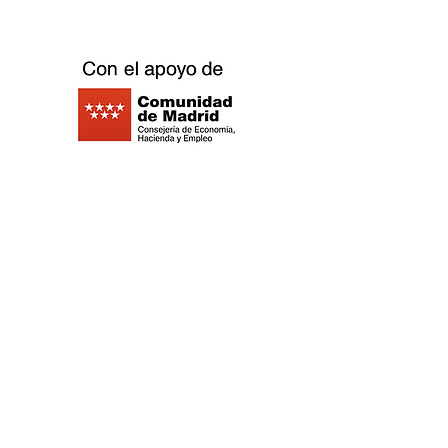
Madrid - Espagne -
©2021 Replay Boardgame Outlet Café -
Politique de
confidentialité
- Politique de
cookies
-
Mentions légales
-
Travaillez
avec nous