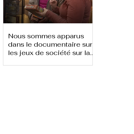
Nous sommes apparus
dans le documentaire sur
les jeux de société sur la
chaîne 24 heures TVE
Télécharger la lettre ici
Replay Boardgame Outlet &
Café
info@replayoutletcafe.com
912876270
Calle Ribera Curtidores 26 Local 3, 28005