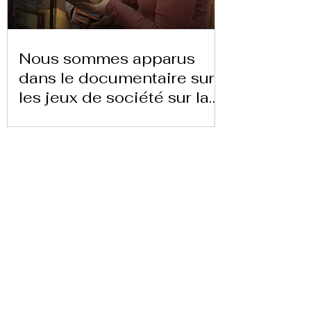
Nous sommes apparus
dans le documentaire sur
les jeux de société sur la
chaîne 24 heures TVE
Télécharger la lettre ici
Replay Boardgame Outlet &
Café
info@replayoutletcafe.com
912876270
Calle Ribera Curtidores 26 Local 3, 28005
Madrid - Espagne -