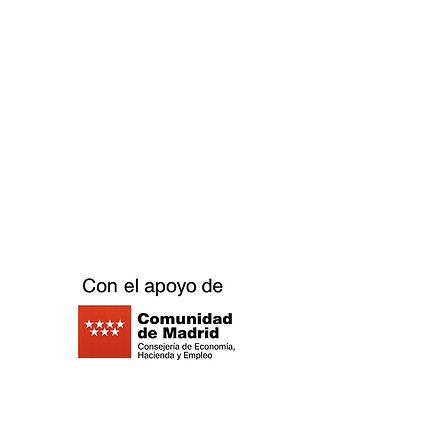
Télécharger la lettre ici
Replay Boardgame Outlet &
Café
info@replayoutletcafe.com
912876270
Calle Ribera Curtidores 26 Local 3, 28005
Madrid - Espagne -
©2021 Replay Boardgame Outlet Café -
Politique de
confidentialité
- Politique de