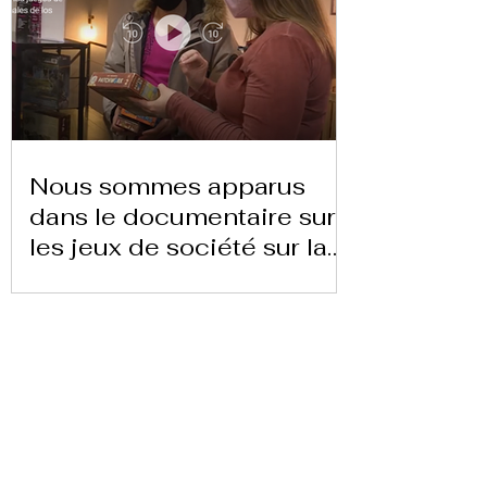
Nous sommes apparus
dans le documentaire sur
les jeux de société sur la
chaîne 24 heures TVE
Télécharger la lettre ici
Replay Boardgame Outlet &
Café
info@replayoutletcafe.com
912876270