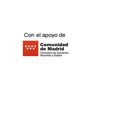
Calle Ribera Curtidores 26 Local 3, 28005
Madrid - Espagne -
©2021 Replay Boardgame Outlet Café -
Politique de
confidentialité
- Politique de
cookies
-
Mentions légales
-
Travaillez
avec nous