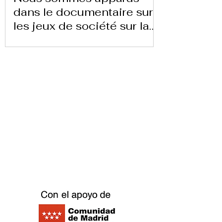
dans le documentaire sur
les jeux de société sur la
chaîne 24 heures TVE
Télécharger la lettre ici
Replay Boardgame Outlet &
Café
info@replayoutletcafe.com
912876270
Calle Ribera Curtidores 26 Local 3, 28005
Madrid - Espagne -