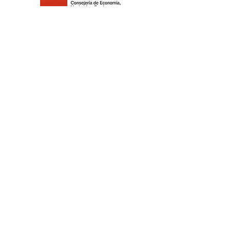
©2021 Replay Boardgame Outlet Café -
Politique de
confidentialité
- Politique de
cookies
-
Mentions légales
-
Travaillez
avec nous
©2021 Replay Boardgame Outlet Café - Politique de
confidentialité
- Politique de cookies
-
Mentions
légales
-
Travaillez avec nous