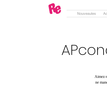
Nouveautes
Ac
APcon
Aimez-vo
ne manq