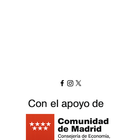
Télécharger la lettre ici
Replay Boardgame Outlet & Café
info@replayoutletcafe.com
912876270
Calle Ribera Curtidores 26 Local 3, 28005 Madrid - Espagne -