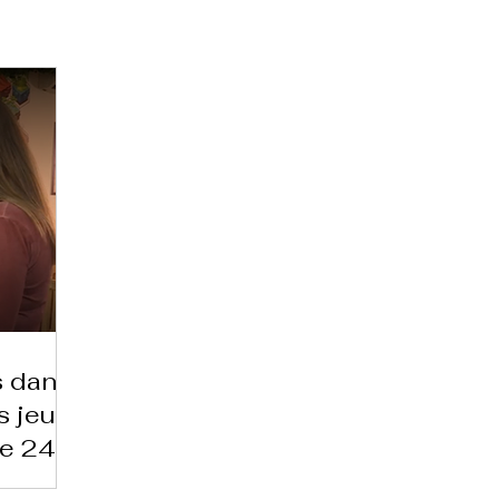
 dans
s jeux
ne 24