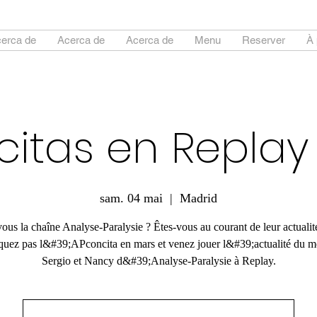
erca de
Acerca de
Acerca de
Menu
Reserver
À 
citas en Replay
sam. 04 mai
  |  
Madrid
us la chaîne Analyse-Paralysie ? Êtes-vous au courant de leur actualit
uez pas l&#39;APconcita en mars et venez jouer l&#39;actualité du m
Sergio et Nancy d&#39;Analyse-Paralysie à Replay.