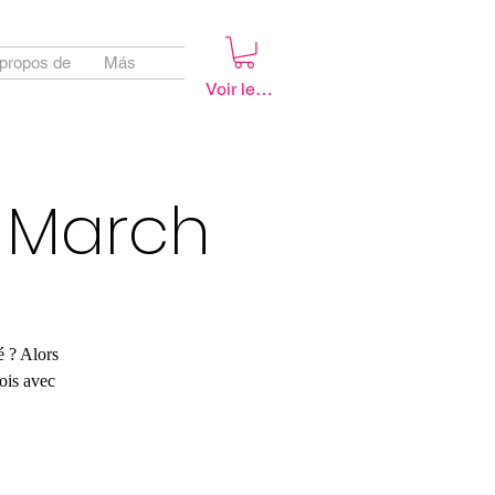
propos de
Más
Voir les points
 March
é ? Alors
ois avec