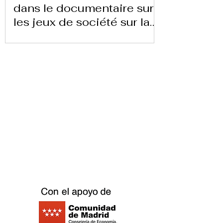
dans le documentaire sur
les jeux de société sur la
chaîne 24 heures TVE
Télécharger la lettre ici
Replay Boardgame Outlet &
Café
info@replayoutletcafe.com
912876270
Calle Ribera Curtidores 26 Local 3, 28005
Madrid - Espagne -