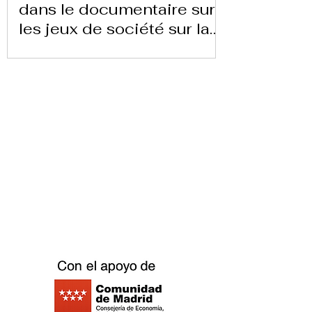
dans le documentaire sur
les jeux de société sur la
chaîne 24 heures TVE
Télécharger la lettre ici
Replay Boardgame Outlet &
Café
info@replayoutletcafe.com
912876270
Calle Ribera Curtidores 26 Local 3, 28005
Madrid - Espagne -