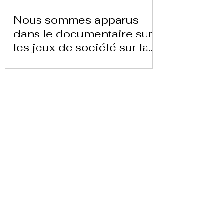
Nous sommes apparus
dans le documentaire sur
les jeux de société sur la
chaîne 24 heures TVE
Télécharger la lettre ici
Replay Boardgame Outlet &
Café
info@replayoutletcafe.com
912876270
Calle Ribera Curtidores 26 Local 3, 28005
Madrid - Espagne -