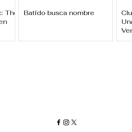
c: The
Batido busca nombre
Clu
 en
Una
Ve
Ver carta aquí
Replay Boardgame Cafe
info@replayoutletcafe.com
912876270
Calle Ribera Curtidores 26 Local 3, 28005 Madrid - España -