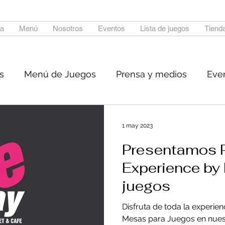
a
Menú
Nosotros
Eventos
Lista de juegos
Tienda
s
Menú de Juegos
Prensa y medios
Eve
Experiencia
1 may 2023
Presentamos 
Experience by
juegos
Disfruta de toda la experie
Mesas para Juegos en nuest