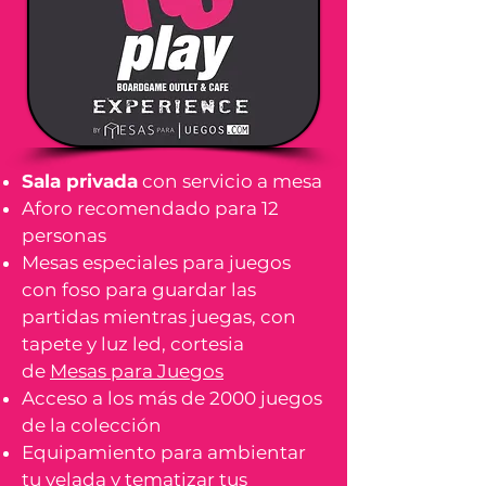
Sala privada
con servicio a mesa
Aforo recomendado para 12
personas
Mesas especiales para juegos
con foso para guardar las
partidas mientras juegas, con
tapete y luz led, cortesia
de
Mesas para Juegos
Acceso a los más de 2000 juegos
de la colección
Equipamiento para ambientar
tu velada y tematizar tus