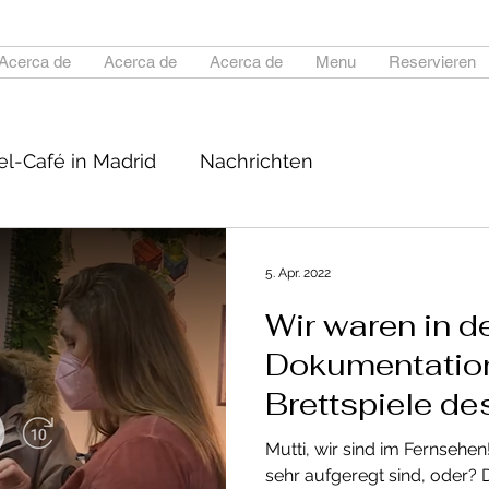
Acerca de
Acerca de
Acerca de
Menu
Reservieren
el-Café in Madrid
Nachrichten
brettspiel-bar
d Fernsehen
5. Apr. 2022
Wir waren in d
Dokumentatio
Brettspiele d
Kanals von Tel
Mutti, wir sind im Fernsehen
Española zu s
sehr aufgeregt sind, oder?