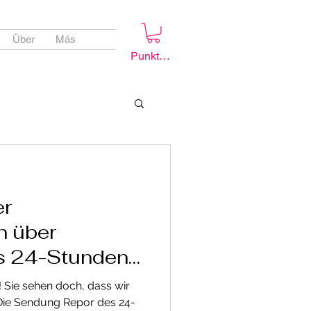
Über
Más
Punkte ansehen
 in madrid
er
n über
es 24-Stunden-
evisión
! Sie sehen doch, dass wir
eh
 Die Sendung Repor des 24-