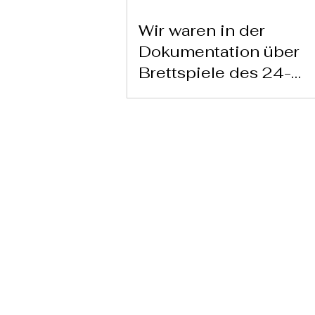
Wir waren in der
Dokumentation über
Brettspiele des 24-
Stunden-Kanals von
Televisión Española z