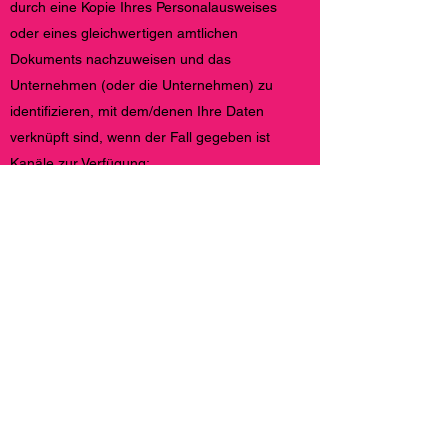
durch eine Kopie Ihres Personalausweises
oder eines gleichwertigen amtlichen
Dokuments nachzuweisen und das
Unternehmen (oder die Unternehmen) zu
identifizieren, mit dem/denen Ihre Daten
verknüpft sind, wenn der Fall gegeben ist
Kanäle zur Verfügung:
Schreiben: TEMPLO DE JUEGOS OUTLET,
SL, adressiert an die Leitung des Zentrums,
mit dem Betreff „Datenschutz“.
E-Mail:
info@replayoutletcafe.com
mit dem
Betreff „Datenschutz“.
Sie können jedoch weitere Informationen
über Ihre Rechte erhalten, indem Sie sich
an die spanische Datenschutzbehörde (
www.aepd.es
) wenden, bei der Sie eine
Beschwerde einreichen können.