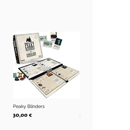
Peaky Blinders
Jurassic Park Digger
Precio
Precio
30,00 €
10,00 €