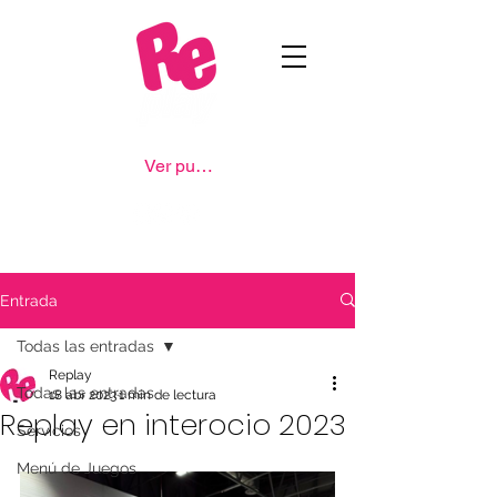
Ver puntos
Entrada
Todas las entradas
Replay
Todas las entradas
18 abr 2023
1 min de lectura
Replay en interocio 2023
Servicios
Menú de Juegos