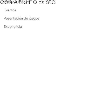
con Altru no Existe
Prensa y medios
Eventos
Pesentación de juegos
Experiencia