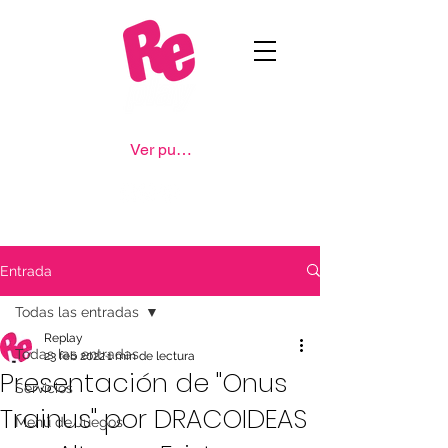
Ver puntos
Entrada
Todas las entradas
Replay
Todas las entradas
23 feb 2022
1 min de lectura
Presentación de "Onus
Servicios
Trainus" por DRACOIDEAS
Menú de Juegos