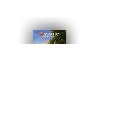
MESA EN REPLAY Desde las...
Presentación de Magic:
The Gathering – El Hobbit
en Replay