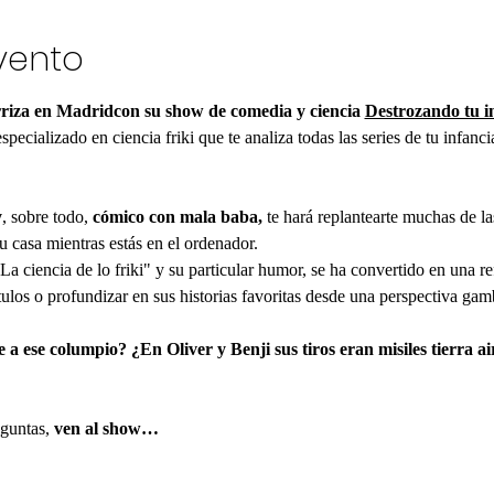
vento
rriza en Madridcon su show de comedia y ciencia 
Destrozando tu i
specializado en ciencia friki que te analiza todas las series de tu infanc
y
, sobre todo, 
cómico con mala baba, 
te hará replantearte muchas de l
u casa mientras estás en el ordenador.
a ciencia de lo friki" y su particular humor, se ha convertido en una re
ulos o profundizar en sus historias favoritas desde una perspectiva gam
e a ese columpio? ¿En Oliver y Benji sus tiros eran misiles tierra a
eguntas,
 ven al show…