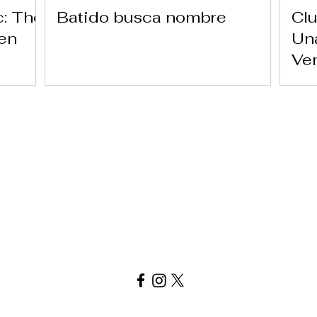
c: The
Batido busca nombre
Clu
 en
Una
Ve
Ver carta aquí
Replay Boardgame Cafe
info@replayoutletcafe.com
912876270
Calle Ribera Curtidores 26 Local 3, 28005 Madrid - España -