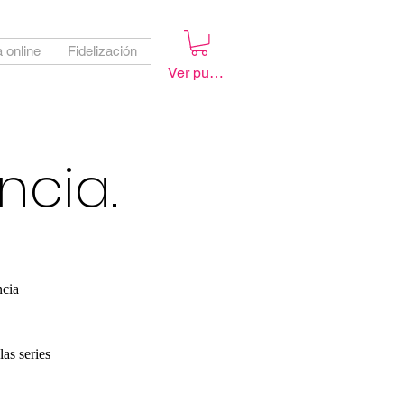
 online
Fidelización
Ver puntos
ncia.
ncia
las series