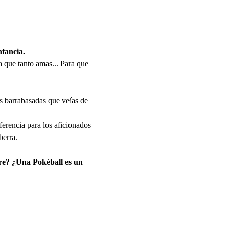
nfancia.
ia que tanto amas... Para que 
as barrabasadas que veías de 
ferencia para los aficionados 
berra.
ire? ¿Una Pokéball es un 