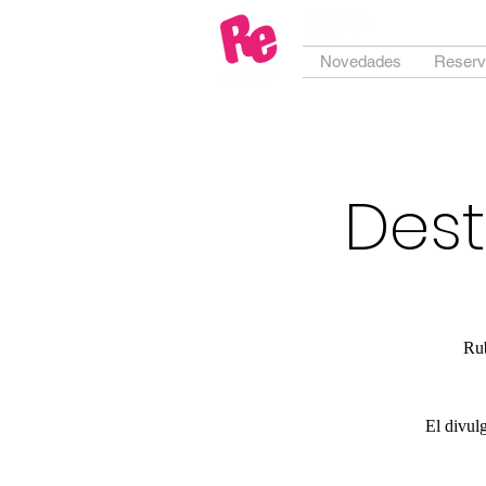
Novedades
Reserv
Dest
Rub
El divulg