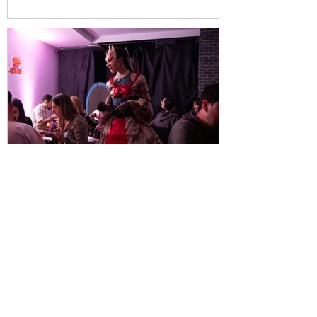
Cluedo en Vivo en Replay:
Una Cena con Misterio en
Venecia
Ver carta aquí