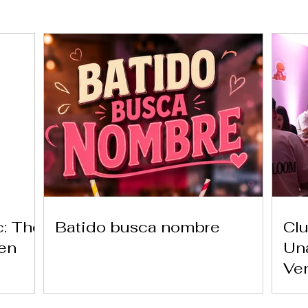
c: The
Batido busca nombre
Clu
 en
Una
Ve