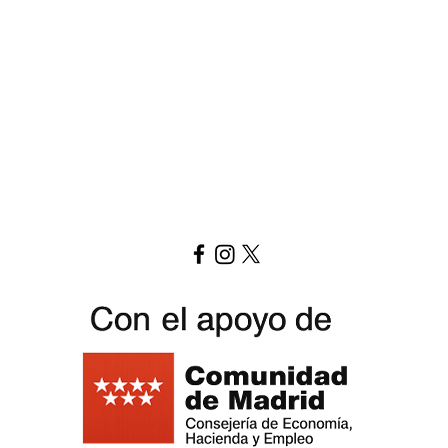
Ver carta aquí
Replay Boardgame Cafe
info@replayoutletcafe.com
912876270
Calle Ribera Curtidores 26 Local 3, 28005 Madrid - España -