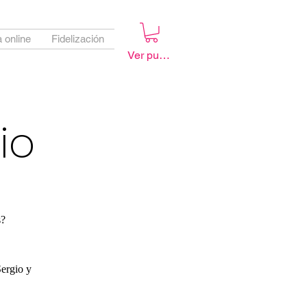
 online
Fidelización
Ver puntos
io
s?
Sergio y