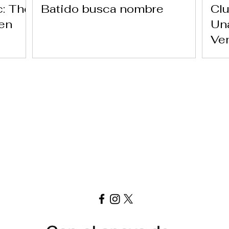
c: The
Batido busca nombre
Clu
 en
Una
Ve
Ver carta aquí
Replay Boardgame Cafe
info@replayoutletcafe.com
912876270
Calle Ribera Curtidores 26 Local 3, 28005 Madrid - España -