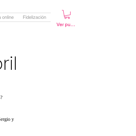
 online
Fidelización
Ver puntos
il
s?
Sergio y