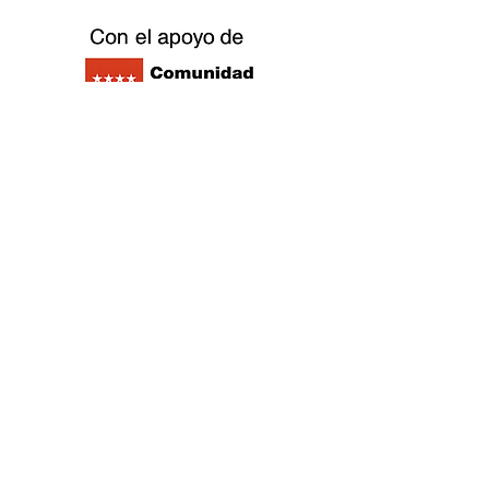
©2021 Replay Brettspiel Outlet Café -
Datenschutzrichtlinie
- Cookie-Richtlinie
-
Impressum
-
Arbeiten Sie mit uns
zusammen
©2021 Replay Brettspiel Outlet Café -