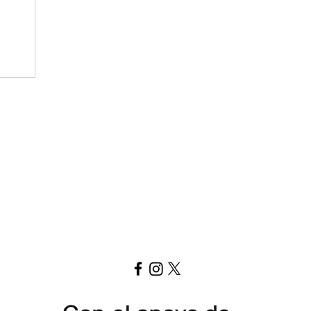
u seh
Brief hier herunterladen
Replay Boardgame Outlet & Café
info@replayoutletcafe.com
912876270
Calle Ribera Curtidores 26 Local 3, 28005 Madrid - Spanien -