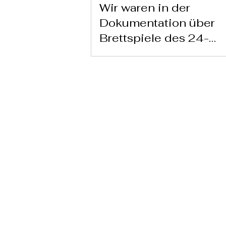
Wir waren in der
Dokumentation über
Brettspiele des 24-
Stunden-Kanals von
Televisión Española z