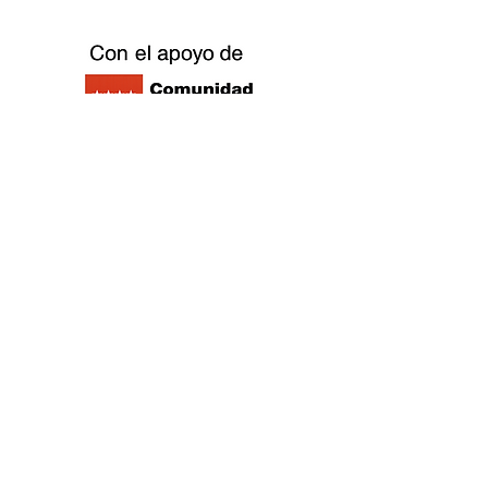
©2021 Replay Brettspiel Outlet Café -
Datenschutzrichtlinie
- Cookie-Richtlinie
-
Impressum
-
Arbeiten Sie mit uns
zusammen
©2021 Replay Brettspiel Outlet Café -