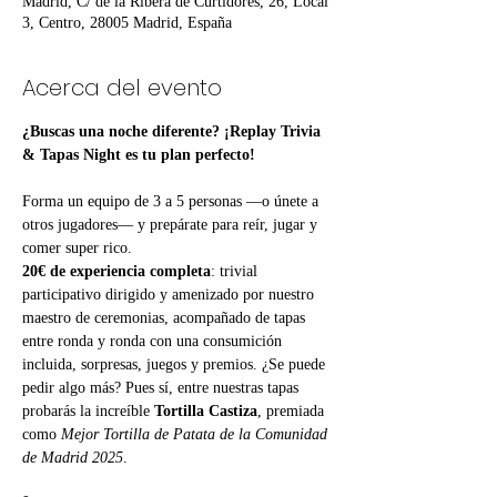
Madrid, C/ de la Ribera de Curtidores, 26, Local
3, Centro, 28005 Madrid, España
Acerca del evento
¿Buscas una noche diferente? ¡Replay Trivia 
& Tapas Night es tu plan perfecto!
Forma un equipo de 3 a 5 personas —o únete a 
otros jugadores— y prepárate para reír, jugar y 
comer super rico.
20€ de experiencia completa
: trivial 
participativo dirigido y amenizado por nuestro 
maestro de ceremonias, acompañado de tapas 
entre ronda y ronda con una consumición 
incluida, sorpresas, juegos y premios. ¿Se puede 
pedir algo más? Pues sí, entre nuestras tapas 
probarás la increíble 
Tortilla Castiza
, premiada 
como 
Mejor Tortilla de Patata de la Comunidad 
de Madrid 2025
.