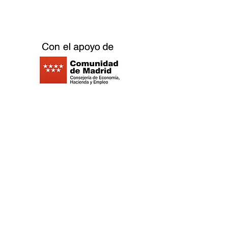
Madrid - Spanien -
©2021 Replay Brettspiel Outlet Café -
Datenschutzrichtlinie
- Cookie-Richtlinie
-
Impressum
-
Arbeiten Sie mit uns
zusammen