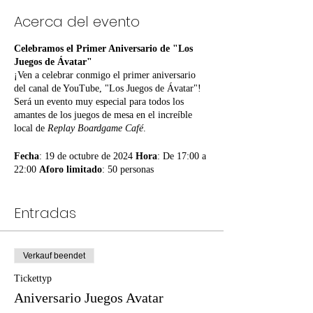
Acerca del evento
Celebramos el Primer Aniversario de "Los
Juegos de Ávatar"
¡Ven a celebrar conmigo el primer aniversario
del canal de YouTube, "Los Juegos de Ávatar"!
Será un evento muy especial para todos los
amantes de los juegos de mesa en el increíble
local de
Replay Boardgame Café
.
Fecha
: 19 de octubre de 2024
Hora
: De 17:00 a
22:00
Aforo limitado
: 50 personas
Precio de la entrada
: 5 euros (incluye una
consumición)
Entradas
Será un placer que nos conozcamos en
persona,podamos compartir mesa, participar en
sorteos de increíbles premios y otras sorpresas.
Verkauf beendet
¡Es la ocasión perfecta para hacer nuevos amigos
y disfrutar de lo que más nos gusta!
Tickettyp
Recuerda que las plazas son limitadas, ¡así que
Aniversario Juegos Avatar
no tardes en reservar la tuya!