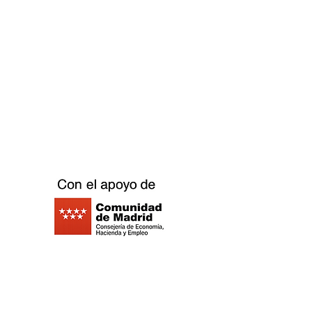
seh
Replay Boardgame Outlet &
Café
info@replayoutletcafe.com
912876270
Calle Ribera Curtidores 26 Local 3, 28005
Madrid - Spanien -
©2021 Replay Brettspiel Outlet Café -
Datenschutzrichtlinie
- Cookie-Richtlinie
-
Impressum
-
Arbeiten Sie mit uns