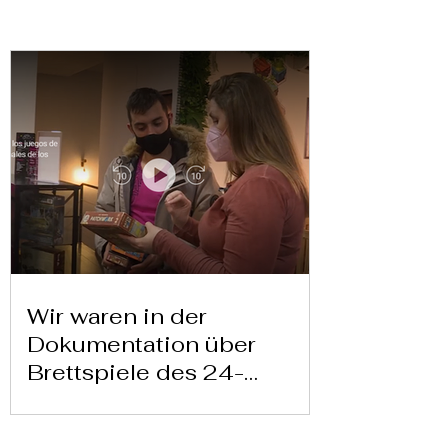
Wir waren in der
Dokumentation über
Brettspiele des 24-
Stunden-Kanals von
Televisión Española zu
Brief hier herunterladen