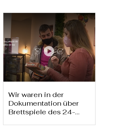
Wir waren in der
Dokumentation über
Brettspiele des 24-
Stunden-Kanals von
Televisión Española zu
Brief hier herunterladen
seh