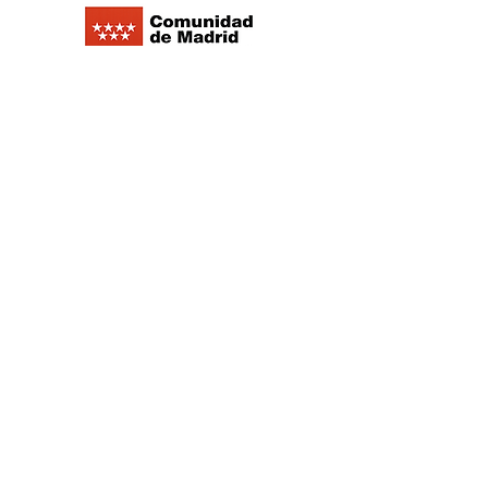
©2021 Replay Brettspiel Outlet Café -
Datenschutzrichtlinie
- Cookie-Richtlinie
-
Impressum
-
Arbeiten Sie mit uns
zusammen
©2021 Replay Brettspiel Outlet Café -
Datenschutzrichtlinie
- Cookie-Richtlinie
-
Impressum
-
Arbeiten Sie mit uns zusammen