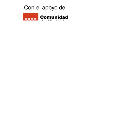
©2021 Replay Brettspiel Outlet Café -
Datenschutzrichtlinie
- Cookie-Richtlinie
-
Impressum
-
Arbeiten Sie mit uns
zusammen
©2021 Replay Brettspiel Outlet Café -
Datenschutzrichtlinie
- Cookie-Richtlinie
-