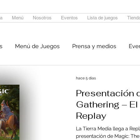
a
Menú
Nosotros
Eventos
Lista de juegos
Tienda
s
Menú de Juegos
Prensa y medios
Eve
Experiencia
hace 5 días
Presentación 
Gathering – El
Replay
La Tierra Media llega a Re
presentación de Magic: The 