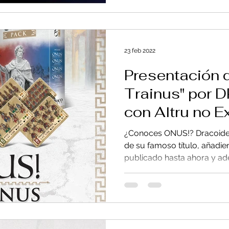
23 feb 2022
Presentación 
Trainus" por
con Altru no E
¿Conoces ONUS!? Dracoidea
de su famoso título, añadi
publicado hasta ahora y ade