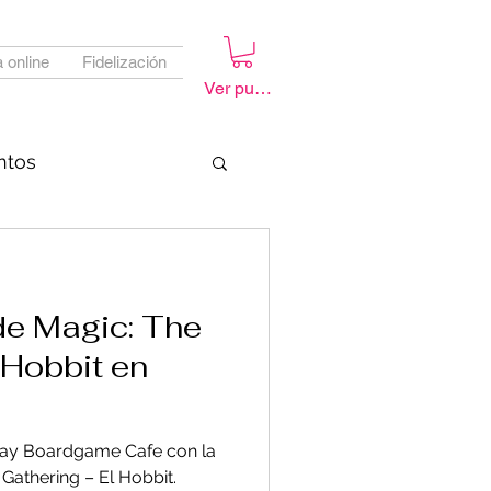
 online
Fidelización
Ver puntos
ntos
de Magic: The
 Hobbit en
play Boardgame Cafe con la
Gathering – El Hobbit.