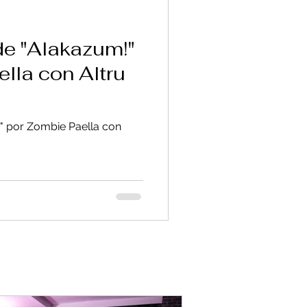
de "Alakazum!"
lla con Altru
" por Zombie Paella con