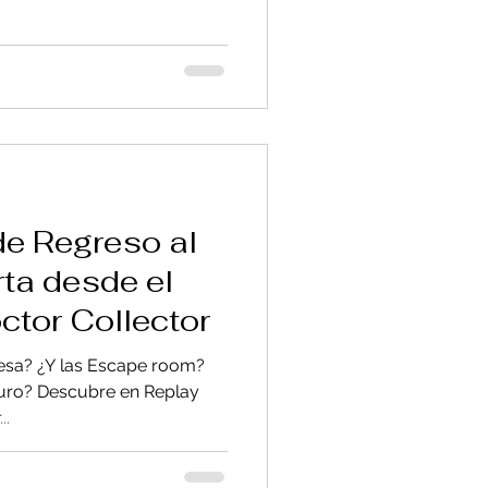
de Regreso al
rta desde el
ctor Collector
esa? ¿Y las Escape room?
n Replay
..