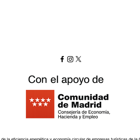
Replay Boardgame Cafe
info@replayoutletcafe.com
912876270
Calle Ribera Curtidores 26 Local 3, 28005 Madrid - España -
de la eficiencia energética y economía circular de empresas turísticas de l