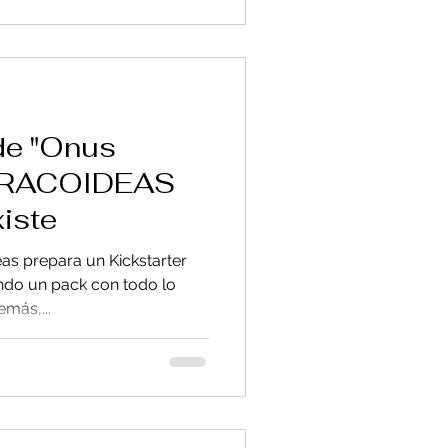
de "Onus
 DRACOIDEAS
xiste
s prepara un Kickstarter
endo un pack con todo lo
más,...