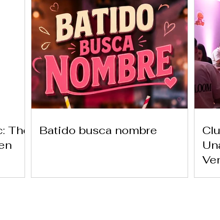
c: The
Batido busca nombre
Clu
 en
Una
Ve
Ver carta aquí