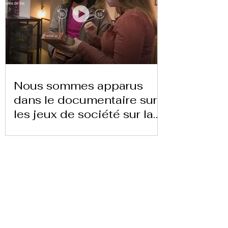
Nous sommes apparus
dans le documentaire sur
les jeux de société sur la
chaîne 24 heures TVE
Télécharger la lettre ici
Replay Boardgame Outlet &
Café
info@replayoutletcafe.com
912876270