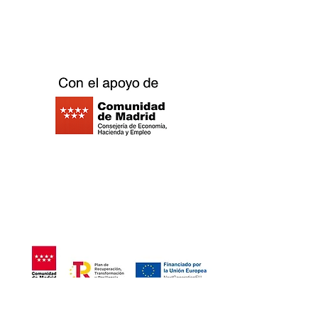
Calle Ribera Curtidores 26 Local 3, 28005
Madrid - Espagne -
©2021 Replay Boardgame Outlet Café -
Politique de
confidentialité
- Politique de
cookies
-
Mentions légales
-
Travaillez
avec nous