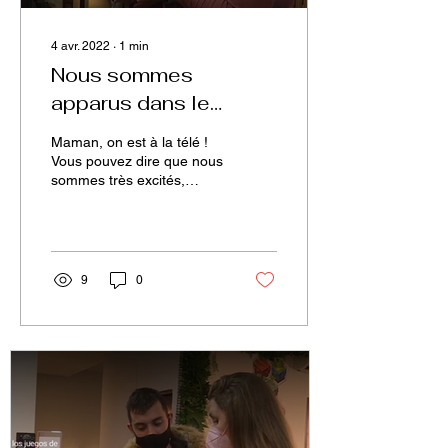
4 avr. 2022
∙
1
min
Nous sommes
apparus dans le
documentaire sur les
Maman, on est à la télé !
jeux de société sur la
Vous pouvez dire que nous
sommes très excités,
chaîne 24 heures TVE
n'est-ce pas ? Le
programme Repor, de la
chaîne 24 heures de...
9
0