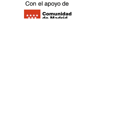
©2021 Replay Boardgame Outlet Café -
Politique de
confidentialité
- Politique de
cookies
-
Mentions légales
-
Travaillez
avec nous
©2021 Replay Boardgame Outlet Café - Politique de
confidentialité
- Politique de cookies
-
Mentions