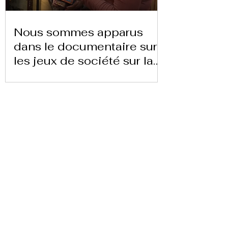
Nous sommes apparus
dans le documentaire sur
les jeux de société sur la
chaîne 24 heures TVE
Télécharger la lettre ici
Replay Boardgame Outlet &
Café
info@replayoutletcafe.com
912876270
Calle Ribera Curtidores 26 Local 3, 28005
Madrid - Espagne -