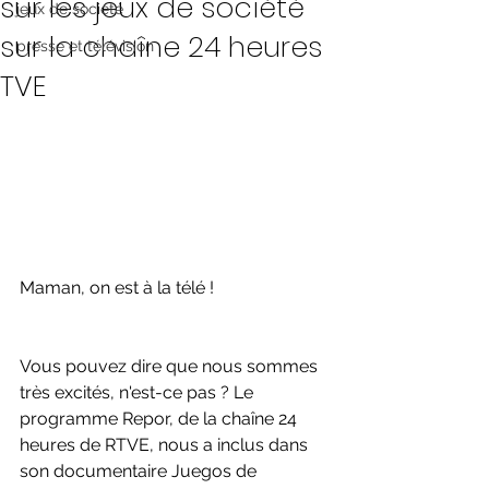
sur les jeux de société
jeux de société
sur la chaîne 24 heures
presse et télévision
TVE
Maman, on est à la télé !
Vous pouvez dire que nous sommes 
très excités, n'est-ce pas ? Le 
programme Repor, de la chaîne 24 
heures de RTVE, nous a inclus dans 
son documentaire Juegos de 